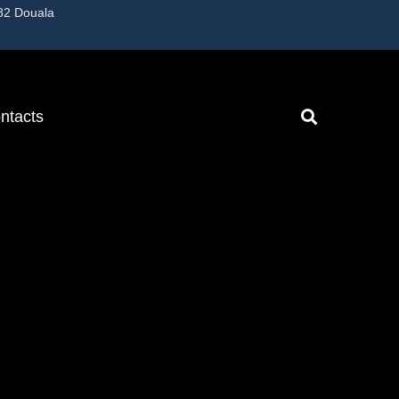
82 Douala
ntacts