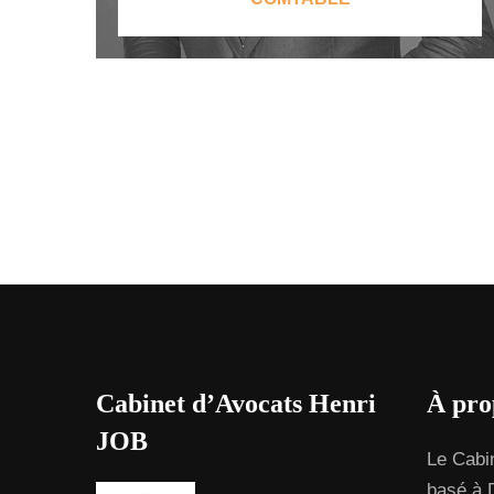
Cabinet d’Avocats Henri
À pro
JOB
Le Cabi
basé à 