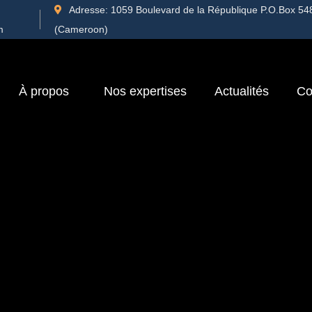
Adresse:
1059 Boulevard de la République P.O.Box 54
m
(Cameroon)
À propos
Nos expertises
Actualités
Co