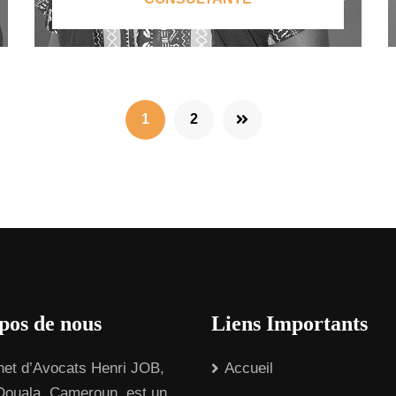
1
2
pos de nous
Liens Importants
net d’Avocats Henri JOB,
Accueil
Douala, Cameroun, est un